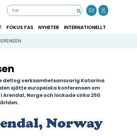
T
FOKUS FAS
NYHETER
INTERNATIONELLT
FERENSEN
sen
ge deltog verksamhetsansvarig Katarina
 den sjätte europeiska konferensen om
r i Arendal, Norge och lockade cirka 250
världen.