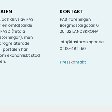
ALEN
KONTAKT
 och drivs av FAS-
FAS-föreningen
är en omfattande
Borgmästargatan 6
FASD (fetala
261 32 LANDSKRONA
störningar), men
info@fasforeningen.se
drogrelaterade
0418-48 11 50
S-portalen har
nom ekonomiskt stöd
sen.
Presskontakt