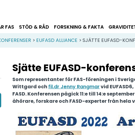
ÄR FAS
STÖD & RÅD
FORSKNING & FAKTA
GRAVIDITE
 KONFERENSER
>
EUFASD ALLIANCE
>
SJÄTTE EUFASD-KON
Sjätte EUFASD-konferen
Som representanter för FAS-föreningen i Sveri
Wittgard och
fil.dr Jenny Rangmar
vid EUFASD6,
FASD. Konferensen pågick 11:e till 14:e septembe
åhörare, forskare och FASD-experter från hela 