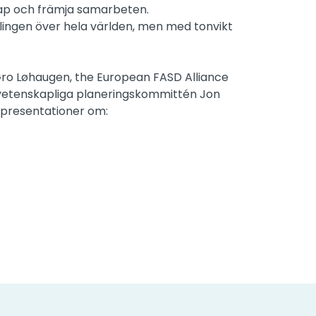
skap och främja samarbeten.
ingen över hela världen, men med tonvikt
Gro Løhaugen, the European FASD Alliance
vetenskapliga planeringskommittén Jon
l presentationer om: