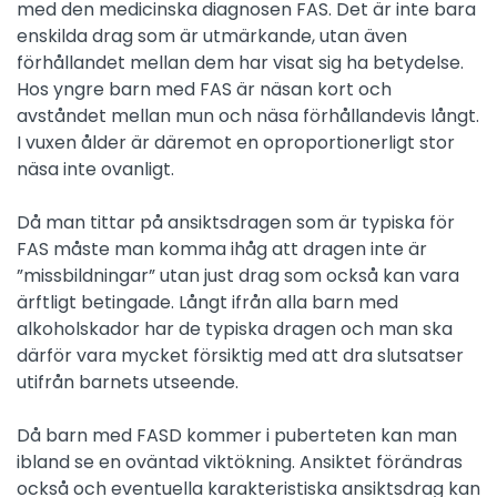
med den medicinska diagnosen FAS. Det är inte bara
enskilda drag som är utmärkande, utan även
förhållandet mellan dem har visat sig ha betydelse.
Hos yngre barn med FAS är näsan kort och
avståndet mellan mun och näsa förhållandevis långt.
I vuxen ålder är däremot en oproportionerligt stor
näsa inte ovanligt.
Då man tittar på ansiktsdragen som är typiska för
FAS måste man komma ihåg att dragen inte är
”missbildningar” utan just drag som också kan vara
ärftligt betingade. Långt ifrån alla barn med
alkoholskador har de typiska dragen och man ska
därför vara mycket försiktig med att dra slutsatser
utifrån barnets utseende.
Då barn med FASD kommer i puberteten kan man
ibland se en oväntad viktökning. Ansiktet förändras
också och eventuella karakteristiska ansiktsdrag kan