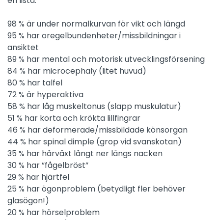
en lista:
98 % är under normalkurvan för vikt och längd
95 % har oregelbundenheter/missbildningar i
ansiktet
89 % har mental och motorisk utvecklingsförsening
84 % har microcephaly (litet huvud)
80 % har talfel
72 % är hyperaktiva
58 % har låg muskeltonus (slapp muskulatur)
51 % har korta och krökta lillfingrar
46 % har deformerade/missbildade könsorgan
44 % har spinal dimple (grop vid svanskotan)
35 % har hårväxt långt ner längs nacken
30 % har ”fågelbröst”
29 % har hjärtfel
25 % har ögonproblem (betydligt fler behöver
glasögon!)
20 % har hörselproblem