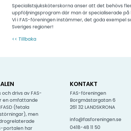
Specialistsjuksköterskorna anser att det behövs 
uppföljningsprogram där man är specialiserade på 
Vi i FAS-föreningen instämmer, det goda exempel so
Sveriges regioner!
<< Tillbaka
ALEN
KONTAKT
 och drivs av FAS-
FAS-föreningen
är en omfattande
Borgmästargatan 6
FASD (fetala
261 32 LANDSKRONA
störningar), men
info@fasforeningen.se
drogrelaterade
0418-48 11 50
S-portalen har