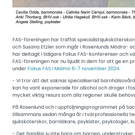
FAS-föreningen har träffat specialistsjuksköterskor
och Susana Etzler som ingår i Rosenlunds Mödra- o
har deltagit i tidigare Fokus FAS-konferenser och väc
FAS-föreningen har nu bjudit in dem för att ge en
under
Fokus FAS i Malmö 6-7 november 2024
.
- Vi tror att det saknas specialiserad barnhälsovård 
kan ha varit exponerade för alkohol och droger i fos
mycket viktig resurs som alla regioner skulle behöv
På Rosenlund och i uppföljningsprogrammet på Sa
tillsammans sedan många år i tvärprofessionella t
sjuksköterskor, barnläkare, psykiater, psykologer, k
- Det handlar ju inte bara om barnen, understryker