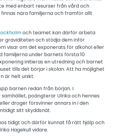
nte med enbart resurser från vård och
 finnas nära familjerna och framför allt
tockholm
och teamet kan därför arbeta
 graviditeten och stödja dem inför
om visar om det exponerats för alkohol eller
familjerna under barnets första 10
exponering initieras en utredning och barnet
t tills det börjar i skolan. Att ha möjlighet
n är helt unikt.
pp barnen redan från början. I
 samhället, poängterar Ulrika och hennes
ller droger försvinner annars in i den
idigt sitt skyddsnät.
os tidigt och därför kunnat få rätt hjälp och
lrika Hagekull vidare.