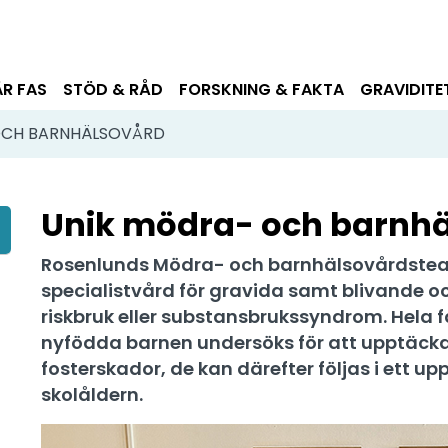
ÄR FAS
STÖD & RÅD
FORSKNING & FAKTA
GRAVIDITE
OCH BARNHÄLSOVÅRD
Unik mödra- och barnh
Rosenlunds Mödra- och barnhälsovårdstea
specialistvård för gravida samt blivande oc
riskbruk eller substansbrukssyndrom. Hela f
nyfödda barnen undersöks för att upptäcka
fosterskador, de kan därefter följas i ett u
skolåldern.