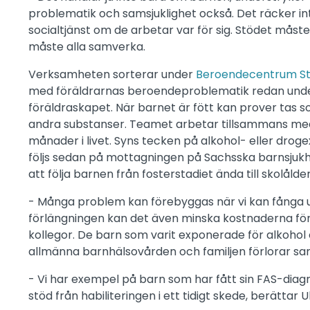
problematik och samsjuklighet också. Det räcker i
socialtjänst om de arbetar var för sig. Stödet måste
måste alla samverka.
Verksamheten sorterar under
Beroendecentrum S
med föräldrarnas beroendeproblematik redan under
föräldraskapet. När barnet är fött kan prover tas s
andra substanser. Teamet arbetar tillsammans med 
månader i livet. Syns tecken på alkohol- eller drog
följs sedan på mottagningen på Sachsska barnsjukhuse
att följa barnen från fosterstadiet ända till skolålder
- Många problem kan förebyggas när vi kan fånga u
förlängningen kan det även minska kostnaderna för
kollegor. De barn som varit exponerade för alkohol e
allmänna barnhälsovården och familjen förlorar samt
- Vi har exempel på barn som har fått sin FAS-diagn
stöd från habiliteringen i ett tidigt skede, berättar U