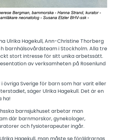
na Ulrika Hagekull, Ann-Christine Thorberg
ch barnhälsovårdsteam i Stockholm. Alla tre
kt stort intresse för sitt unika arbetssätt.
 presentation av verksamheten på Rosenlund
i övriga Sverige för barn som har varit eller
terstadiet, säger Ulrika Hagekull. Det är en
a ha!
chsska barnsjukhuset arbetar man
eam där barnmorskor, gynekologer,
uratorer och fysioterapeuter ingår.
 Ulrika Hagekull, man måste se föräldrarnas