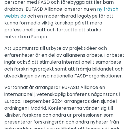
personer med FASD och förebygga att fler barn
drabbas. EUFASD Alliance lanserar nu en
ny fräsch
webbsida
och en moderniserad logotype för att
kunna förmedla viktig kunskap på ett mera
professionellt sätt och fortsätta att stärka
nätverken i Europa.
Att uppmuntra till utbyte av projektidéer och
erfarenheter är en del av alliansens arbete. I arbetet
ingår också att stimulera internationellt samarbete
och forskningsprojekt samt att främja bildandet och
utvecklingen av nya nationella FASD-organisationer.
Vartannat år arrangerar EUFASD Alliance en
internationell, vetenskaplig konferens någonstans i
Europa. I september 2024 arrangeras den sjunde i
ordningen i Madrid. Konferenserna vänder sig till
kliniker, forskare och andra ur professionen som
presenterar forskningsrön och andra nyheter från
hela världen samt ges möjlighet att bygga nätverk.