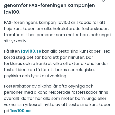
genomför FAS-föreningen kampanjen
1av100.
FAS-föreningens kampanj 1av100 är skapad för att
höja kunskapen om alkoholrelaterade fosterskador,
framför allt hos personer som möter barn och unga i
sitt yrkesliv.
På siten
1av100.se
kan alla testa sina kunskaper i sex
korta steg, det tar bara ett par minuter. Där
förklaras också konkret vilka effekter alkohol under
fostertiden kan få för ett barns neurologiska,
psykiska och fysiska utveckling.
Fosterskador av alkohol är ofta osynliga och
personer med alkoholrelaterade fosterskador finns
överallt, därför har alla som möter barn, unga eller
vuxna i sin yrkesroll nytta av att testa sina kunskaper
på
1av100.se